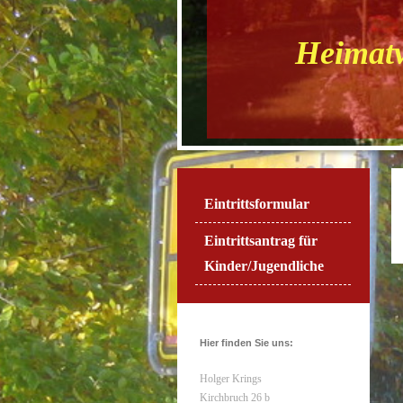
Heimatv
Eintrittsformular
Eintrittsantrag für
Kinder/Jugendliche
Hier finden Sie uns:
Holger Krings
Kirchbruch 26 b