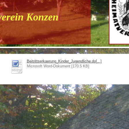
erein Konzen
Beitrittserkaerung_Kinder_Jugendliche.do[...]
Microsoft Word-Dokument [170.5 KB]