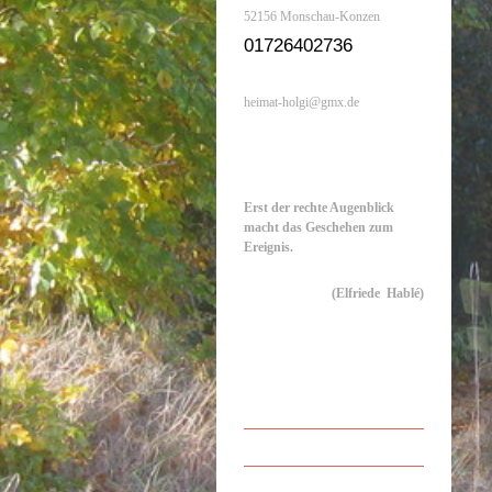
52156 Monschau-Konzen
01726402736
26472
9876246
heimat-holgi@gmx.de
Erst der rechte Augenblick
macht das Geschehen zum
Ereignis.
(Elfriede Hablé)